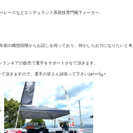
ャーレースなどエンデュランス系競技専門靴下メーカー。
 数年前の構想段階からお話しを伺っており、何かしらお力になりたいと考えて
レランギアの販売で選手をサポートさせて頂きます。
またA9の89km地点にてがっつり盛り上げさせて頂きますので、選手の皆さん頑張って下さい(๑•̀ㅂ•́)و✧