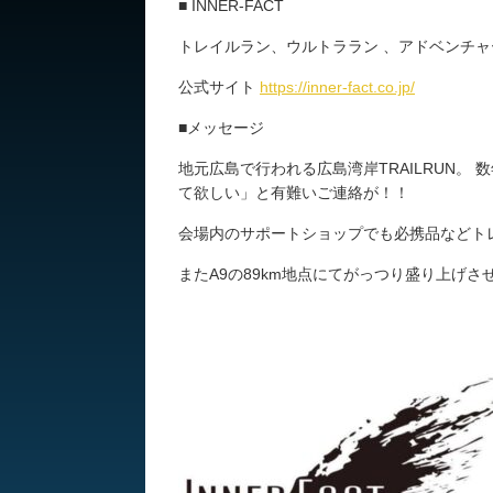
■ INNER-FACT
トレイルラン、ウルトララン 、アドベンチ
公式サイト
https://inner-fact.co.jp/
■メッセージ
地元広島で行われる広島湾岸TRAILRUN。
て欲しい」と有難いご連絡が！！
会場内のサポートショップでも必携品などト