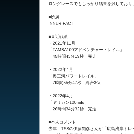
ロングレースでもしっかり結果を残しており、
■所属
INNER-FACT
■直近戦績
・2021年11月
「TAMBA100アドベンチャートレイル」
45時間43分19秒 完走
・2022年4月
「奥三河パワートレイル」
7時間55分47秒 総合3位
・2022年4月
「ヤリカン100mile」
26時間34分32秒 完走
■本人コメント
去年、TSSの伊藤知彦さんが「広島湾岸トレ