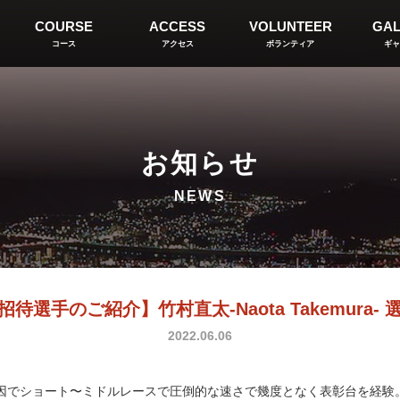
COURSE
ACCESS
VOLUNTEER
GAL
コース
アクセス
ボランティア
ギャ
お知らせ
NEWS
招待選手のご紹介】竹村直太-Naota Takemura- 
2022.06.06
因でショート〜ミドルレースで圧倒的な速さで幾度となく表彰台を経験