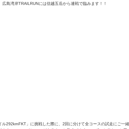
広島湾岸TRAILRUNには信越五岳から連戦で臨みます！！
イル292kmFKT」に挑戦した際に、2回に分けて全コースの試走にご一